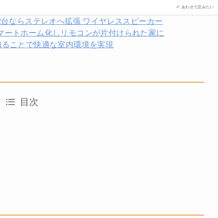
あわせて読みたい
音質、2台ならステレオへ拡張 ワイヤレススピーカー
自宅家電をスマートホーム化しリモコンが片付けられた家に
湿度を知ることで快適な室内環境を実現
目次