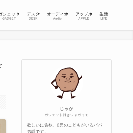
ガジェット
デスク
オーディオ
アップル
生活
GADGET
DESK
Audio
APPLE
LIFE
を
じゃが
ガジェット好きジャガイモ
欲しいに貪欲。2児のこどもがいるパパ
男爵です。