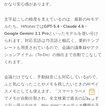
かなり安心感があります。
文字起こしの精度を支えているのは、最新のAIモデ
ルたち。HiNotesでは
GPT-5.4・Claude 4.6・
Google Gemini 3.1 Pro
といったモデルを使い分け
られます。対応言語は75言語と幅広く、要約テンプ
レートも用意されているので、会議の議事録やアク
ションアイテム（To-Do）の抽出まで自動でこなして
くれます。
会議だけでなく、手動録音にも対応しているjので、
ふと気になったことやメモを残したいときのAIボイ
スメモとしても使えます。「スマートラベル」機能
でメモが自動分類され、全文検索で過去の記録もす
ぐ引っ張り出せる。Mac miniにオーディオ機能を足