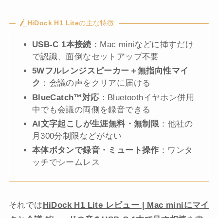
HiDock H1 Lite
の主な特徴
USB-C 1本接続
：Mac miniなどに挿すだけ
で認識、面倒なセットアップ不要
5Wフルレンジスピーカー＋無指向性マイ
ク
：会議の声をクリアに届ける
BlueCatch™対応
：Bluetoothイヤホン併用
中でも会議の両側を録音できる
AI文字起こしが生涯無料・無制限
：他社の
月300分制限などがない
本体ボタンで録音・ミュート操作
：ワンタ
ッチでシームレス
それでは
HiDock H1 Lite レビュー | Mac miniにマイ