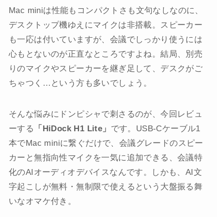
Mac miniは性能もコンパクトさも文句なしなのに、
デスクトップ機ゆえにマイクは非搭載。スピーカー
も一応は付いていますが、会議でしっかり使うには
心もとないのが正直なところですよね。結局、別売
りのマイクやスピーカーを継ぎ足して、デスクがご
ちゃつく…という方も多いでしょう。
そんな悩みにドンピシャで刺さるのが、今回レビュ
ーする
「HiDock H1 Lite」
です。USB-Cケーブル1
本でMac miniに繋ぐだけで、会議グレードのスピー
カーと無指向性マイクを一気に追加できる、会議特
化のAIオーディオデバイスなんです。しかも、AI文
字起こしが無料・無制限で使えるという大盤振る舞
いなオマケ付き。