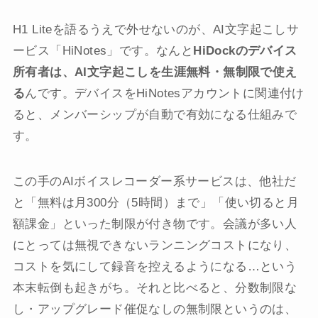
H1 Liteを語るうえで外せないのが、AI文字起こしサ
ービス「HiNotes」です。なんと
HiDockのデバイス
所有者は、AI文字起こしを生涯無料・無制限で使え
る
んです。デバイスをHiNotesアカウントに関連付け
ると、メンバーシップが自動で有効になる仕組みで
す。
この手のAIボイスレコーダー系サービスは、他社だ
と「無料は月300分（5時間）まで」「使い切ると月
額課金」といった制限が付き物です。会議が多い人
にとっては無視できないランニングコストになり、
コストを気にして録音を控えるようになる…という
本末転倒も起きがち。それと比べると、分数制限な
し・アップグレード催促なしの無制限というのは、