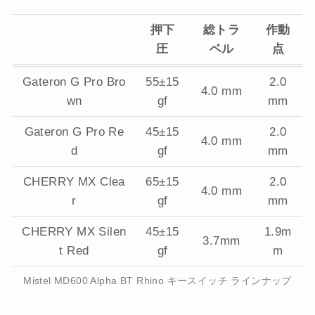
押下
総トラ
作動
圧
ベル
点
Gateron G Pro Bro
55±15
2.0
4.0 mm
wn
gf
mm
Gateron G Pro Re
45±15
2.0
4.0 mm
d
gf
mm
CHERRY MX Clea
65±15
2.0
4.0 mm
r
gf
mm
CHERRY MX Silen
45±15
1.9m
3.7mm
t Red
gf
m
Mistel MD600 Alpha BT Rhino キースイッチ ラインナップ