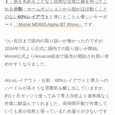
ト
・肩を丸めることなく自然な位置に腕を持ってこ
れる
分割
・ホームポジションから指がほぼ動くこと
のない
60%レイアウト
と体にとことん優しいキーボ
ード
「Mistel MD600 Alpha BT Rhino」
です。
つい先日まで国内の取り扱いが無かったのですが、
2024年7月より正式に国内での取り扱いが開始。
Mistel公式よりAmazon経由で販売が開始され買い求
めやすくなりました。
Aliceレイアウト・分割・60%レイアウトと導入への
ハードルが高そうな雰囲気を醸し出していますが、
約1ヶ月ガッツリ使ってみて導入当初より違和感なく
作業に馴染んでくれました。長時間不動で作業して
いても肩が自然と張っているため凝りが少ないです