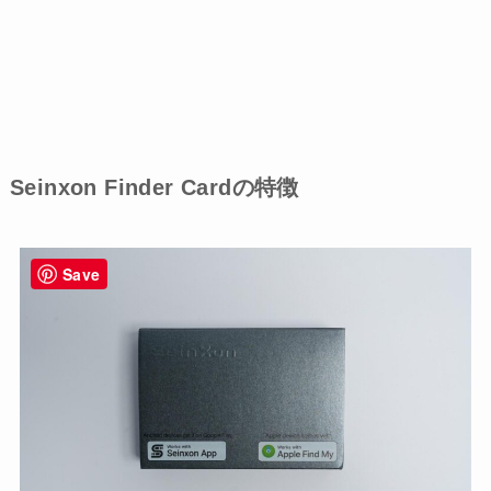
Seinxon Finder Card
の特徴
Save