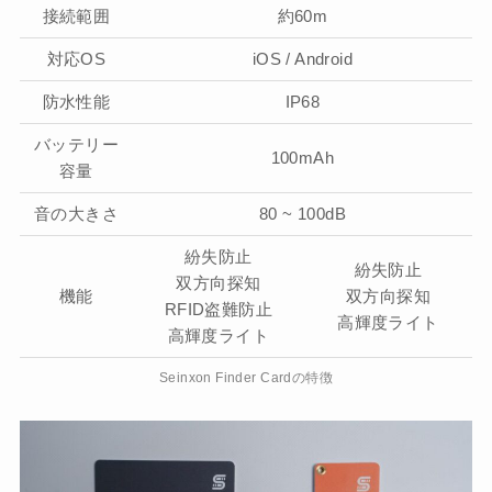
接続範囲
約60m
対応OS
iOS / Android
防水性能
IP68
バッテリー
100mAh
容量
音の大きさ
80 ~ 100dB
紛失防止
紛失防止
双方向探知
機能
双方向探知
RFID盗難防止
高輝度ライト
高輝度ライト
Seinxon Finder Cardの特徴