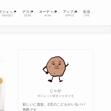
ガジェット
デスク
オーディオ
アップル
生活
GADGET
DESK
Audio
APPLE
LIFE
ト
じゃが
ガジェット好きジャガイモ
欲しいに貪欲。2児のこどもがいるパパ
男爵です。