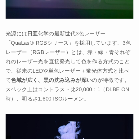
光源には日亜化学の最新世代3色レーザー
「QuaLas® RGBシリーズ」を採用しています。3色
レーザー（RGBレーザー）とは、赤・緑・青それぞ
れのレーザー光を直接発光して色を作る方式のこと
で、従来のLEDや単色レーザー＋蛍光体方式と比べ
て
色域が広く、黒の沈み込みが深い
のが特徴です。
スペック上はコントラスト比20,000：1（DLBE ON
時）、明るさ1,600 ISOルーメン。