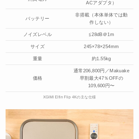
ACアダプタ）
非搭載（本体単体では動
バッテリー
作しない）
ノイズレベル
≦28dB＠1m
サイズ
245×78×254mm
重量
約1.55kg
通常206,800円／Makuake
価格
早割最大47％OFFの
109,600円〜
XGIMI Elfin Flip 4Kの主な仕様