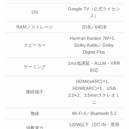
Google TV（公式ライセン
OS
ス）
RAM／ストレージ
2GB／64GB
Harman Kardon 7W×1、
スピーカー
Dolby Audio／Dolby
Digital Plus
1ms低遅延・ALLM・VRR
ゲーミング
対応
HDMI(eARC)×1、
HDMI(ARC)×1、USB
接続端子
2.0×2、3.5mmステレオミ
ニ
無線
Wi-Fi 6／Bluetooth 5.2
120W以下（DC IN・専用
消費電力