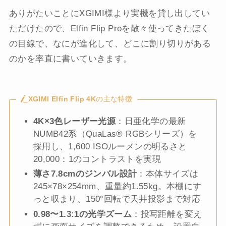
ありがたいことにXGIMI様より実機を貸し出してい
ただけたので、Elfin Flip Proを散々使ってきたぼく
の目線で、なにが進化して、どこに割り切りがある
のかを率直に書いていきます。
XGIMI Elfin Flip 4K
の主な特徴
4K×3色レーザー光源
：日亜化学の最新
NUMB42系（QuaLas® RGBシリーズ）を
採用し、1,600 ISOルーメンの明るさと
20,000：1のコントラストを実現
薄さ7.8cmのジンバル設計
：本体サイズは
245×78×254mm、重量約1.55kg。本棚にす
っと収まり、150°回転で天井投影まで対応
0.98〜1.3:1の光学ズーム
：投写距離を変え