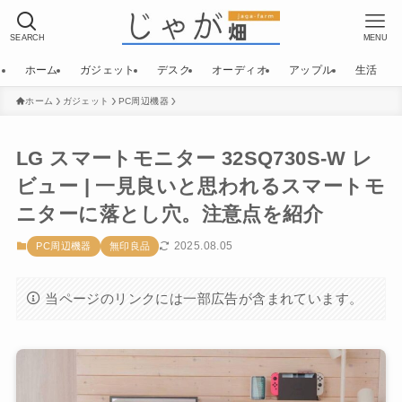
SEARCH
MENU
ホーム
ガジェット
デスク
オーディオ
アップル
生活
ホーム
ガジェット
PC周辺機器
LG スマートモニター 32SQ730S-W レ
ビュー | 一見良いと思われるスマートモ
ニターに落とし穴。注意点を紹介
2025.08.05
PC周辺機器
無印良品
当ページのリンクには一部広告が含まれています。