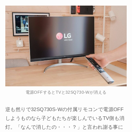
電源OFFするとTVと32SQ730-Wが消える
逆も然りで32SQ730S-Wの付属リモコンで電源OFF
しようものなら子どもたちが楽しんでいるTV側も消
灯。「なんで消したの・・・？」と言われ謝る事に