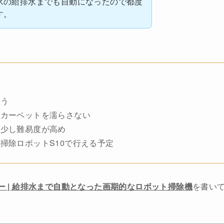
水の給排水までも自動になったので都度
す。
行う
でカーペットを濡らさない
は少し難易度が高め
掃除ロボットS10で行える予定
レビュー | 給排水まで自動となった画期的なロボット掃除機
を書い