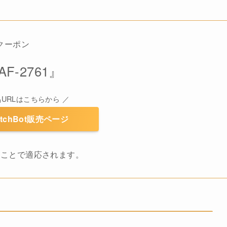
Fクーポン
AF-2761』
品URLはこちらから ／
itchBot販売ページ
ることで適応されます。