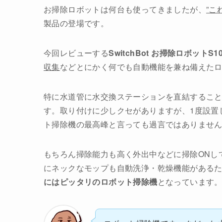
お掃除ロボットは何台も使ってきましたが、
”こ
製品の登場です。
今回レビューする
SwitchBot お掃除ロボットS1
収集
などとにかく何でも自動機能を兼ね備えた
特に水道管に水交換ステーションを直結すること
す。取り付けに少しクセがありますが、1度設置
ト掃除機の最高峰と言っても過言ではありませ
もちろん掃除能力も高く外出中などに掃除ONし
にネックなモップも自動洗浄・乾燥機能がある
にはピッタリのロボット掃除機
となっています