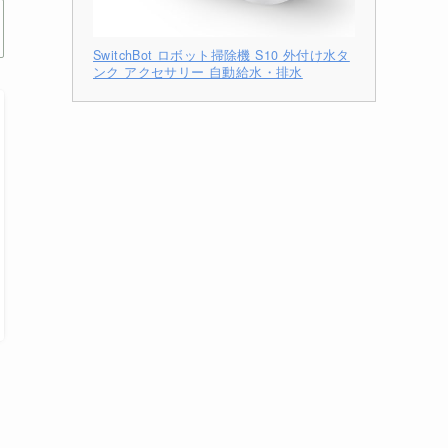
SwitchBot ロボット掃除機 S10 外付け水タ
ンク アクセサリー 自動給水・排水