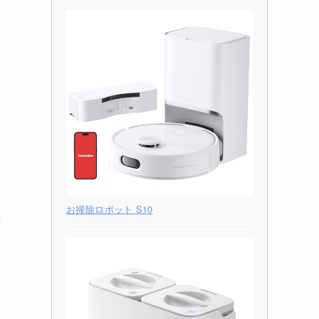
お掃除ロボット S10
き