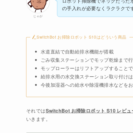
ロボット掃除機でネックだった
の手入れが必要なくラクラクで
じゃが
SwitchBot お掃除ロボット S10はどういう商品
水道直結で自動給排水機能が搭載
ごみ収集ステーションでモップ乾燥まで
モップローラーはリフトアップすること
給排水用の水交換ステーション取り付け
今後加湿器への給水や除湿機排水などをお
それでは
SwitchBot お掃除ロボット S10 
いきます。