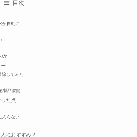
目次
水が自動に
い
のか
ュー
で掃除してみた
広がる製品展開
になった点
に入らない
どんな人におすすめ？