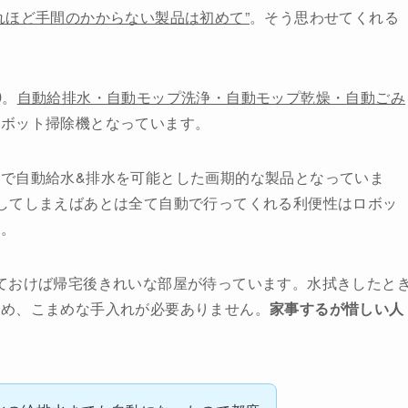
れほど手間のかからない製品は初めて”
。そう思わせてくれる
0
。
自動給排水・自動モップ洗浄・自動モップ乾燥・自動ごみ
ロボット掃除機となっています。
で自動給水&排水を可能とした画期的な製品となっていま
してしまえばあとは全て自動で行ってくれる利便性はロボッ
ん。
ておけば帰宅後きれいな部屋が待っています。水拭きしたと
ため、こまめな手入れが必要ありません。
家事するが惜しい人
。