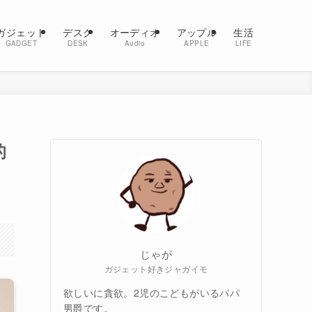
ガジェット
デスク
オーディオ
アップル
生活
GADGET
DESK
Audio
APPLE
LIFE
的
じゃが
ガジェット好きジャガイモ
欲しいに貪欲。2児のこどもがいるパパ
男爵です。