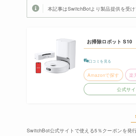
本記事はSwitchBotより製品提供を
お掃除ロボット S10
口コミを見る
Amazonで探す
楽
公式サイ
SwitchBot公式サイトで使える5％クーポン