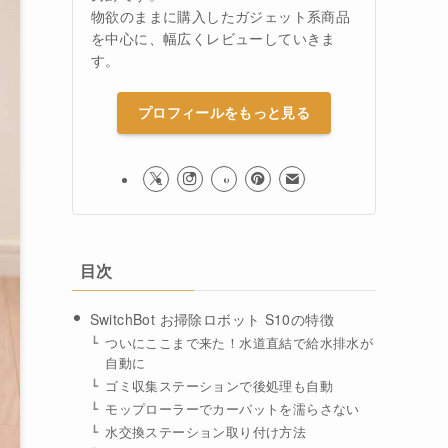
物欲のままに購入したガジェット系商品
を中心に、幅広くレビューしていきま
す。
プロフィールをもっと見る
目次
SwitchBot お掃除ロボット S10の特徴
ついにここまで来た！水道直結で給水排水が
自動に
ゴミ収集ステーションで後処理も自動
モップローラーでカーパットを濡らさない
水交換ステーション取り付け方法