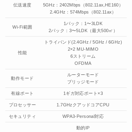
伝送速度
5GHz：2402Mbps（802.11ax,HE160）
2.4GHz：574Mbps（802.11ax）
1パック：1〜3LDK
Wi-Fi範囲
2パック：3〜5LDK（最大500㎡）
トライバンド(2.4GHz / 5GHz / 6GHz)
2×2 MU-MIMO
性能
6ストリーム
OFDMA
ルーターモード
動作モード
ブリッジモード
有線ポート
1ギガ対応ポート×3
プロセッサー
1.7GHzクアッドコアCPU
セキュリティ
WPA3-Personal対応
動的IP