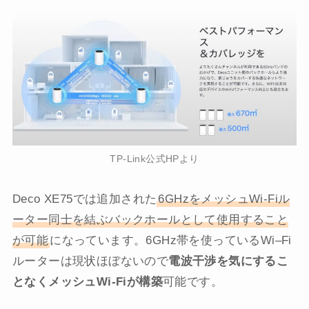
TP-Link公式HPより
Deco XE75では追加された
6GHzをメッシュWi-Fiル
ーター同士を結ぶバックホールとして使用すること
が可能
になっています。6GHz帯を使っているWi–Fi
ルーターは現状ほぼないので
電波干渉を気にするこ
となくメッシュWi-Fiが構築
可能です。