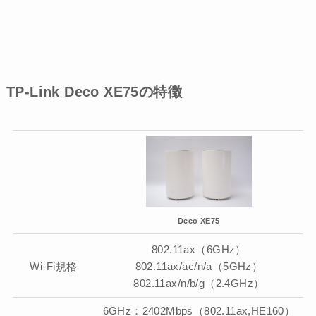
TP-Link Deco XE75の特徴
Deco XE75
802.11ax（6GHz）
Wi-Fi規格
802.11ax/ac/n/a（5GHz）
802.11ax/n/b/g（2.4GHz）
6GHz：2402Mbps（802.11ax,HE160）